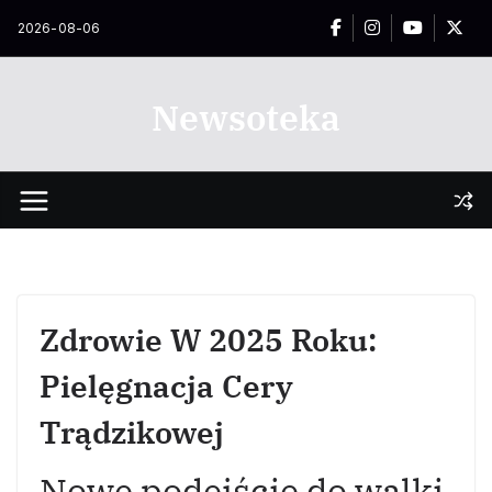
Przejdź
2026-08-06
do
treści
Newsoteka
Zdrowie W 2025 Roku:
Pielęgnacja Cery
Trądzikowej
Nowe podejście do walki