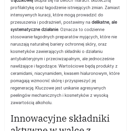
trądzikowej
skupia się na dwóch filarach: skuteczną
profilaktykę oraz łagodzenie istniejących zmian. Zamiast
intensywnych kuracji, które mogą prowadzić do
przesuszenia i podrażnień, postawimy na
delikatne, ale
systematyczne działanie
. Oznacza to codzienne
stosowanie łagodnych preparatów myjących, które nie
naruszają naturalnej bariery ochronnej skóry, oraz
kosmetyków zawierających składniki o działaniu
antybakteryjnym i przeciwzapalnym, ale jednocześnie
nawilżające i łagodzące. Wartościowe będą produkty z
ceramidami, niacynamidem, kwasem hialuronowym, które
pomagają wzmocnić skórę i przyspieszyć jej
regenerację. Kluczowe jest unikanie agresywnych
peelingów mechanicznych i kosmetyków z wysoką
zawartością alkoholu.
Innowacyjne składniki
aktywne w walce z