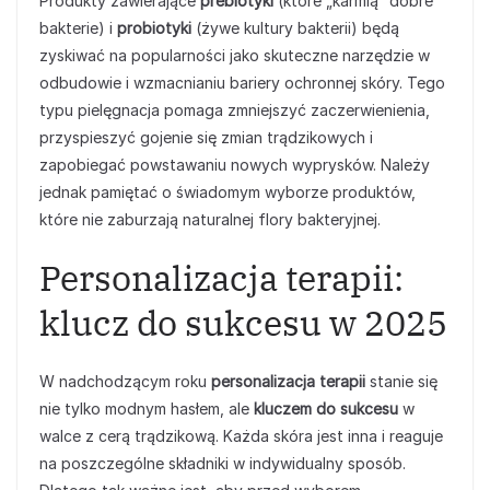
Produkty zawierające
prebiotyki
(które „karmią” dobre
bakterie) i
probiotyki
(żywe kultury bakterii) będą
zyskiwać na popularności jako skuteczne narzędzie w
odbudowie i wzmacnianiu bariery ochronnej skóry. Tego
typu pielęgnacja pomaga zmniejszyć zaczerwienienia,
przyspieszyć gojenie się zmian trądzikowych i
zapobiegać powstawaniu nowych wyprysków. Należy
jednak pamiętać o świadomym wyborze produktów,
które nie zaburzają naturalnej flory bakteryjnej.
Personalizacja terapii:
klucz do sukcesu w 2025
W nadchodzącym roku
personalizacja terapii
stanie się
nie tylko modnym hasłem, ale
kluczem do sukcesu
w
walce z cerą trądzikową. Każda skóra jest inna i reaguje
na poszczególne składniki w indywidualny sposób.