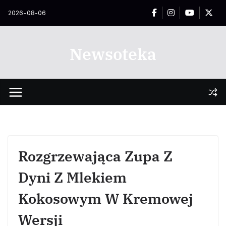
Przejdź
2026-08-06
do
treści
Newsoteka
Rozgrzewająca Zupa Z
Dyni Z Mlekiem
Kokosowym W Kremowej
Wersji