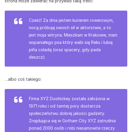
strona może zawierać na przykład taką treść:
Cześć! Za dnia jestem kurierem rowerowym,
nocą próbuję swoich sił w aktorstwie, a to
jest moja witryna. Mieszkam w Krakowie, mam
wspaniałego psa który wabi się Reks i lubię
piña coladę (oraz spacery, gdy pada
deszcz).
…albo coś takiego:
Firma XYZ Doohickey została założona w
1971 roku i od tamtej pory dostarcza
społeczeństwu dobrej jakości gadżety.
Znajdująca się w Gotham City XYZ zatrudnia
ponad 2000 osób i robi niesamowite rzeczy