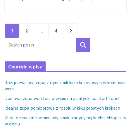
Stronicowanie
1
2
…
4
wpisów
Szukaj
Ostatnie wpisy
Rozgrzewająca zupa z dyni z mlekiem kokosowym w kremowej
wersji
Domowa zupa won ton: przepis na azjatycki comfort food
Idealna zupa pomidorowa z rosołu w kilku prostych krokach
Zupa pejzanka: zapomniany smak tradycyjnej kuchni chłopskiej
w domu