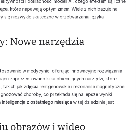
ektywności i dokładności modeli AI, czego efektem są liczne
iąca
, które napawają optymizmem. Wiele z nich bazuje na
y się niezwykle skuteczne w przetwarzaniu języka
y: Nowe narzędzia
astosowanie w medycynie, oferując innowacyjne rozwiązania
iącu zaprezentowano kilka obiecujących narzędzi, które
 takich jak zdjęcia rentgenowskie i rezonanse magnetyczne.
iagnozować choroby, co przekłada się na lepsze wyniki
 inteligencja z ostatniego miesiąca
w tej dziedzinie jest
u obrazów i wideo