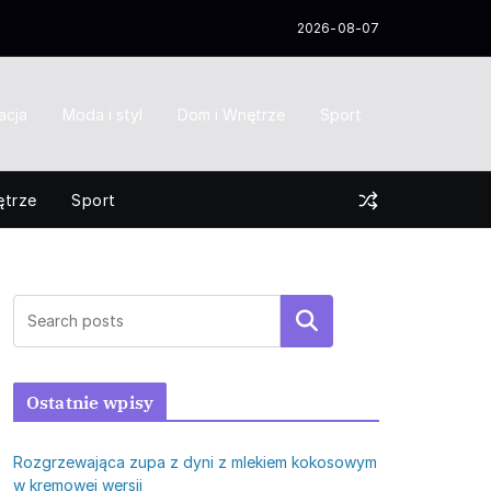
2026-08-07
acja
Moda i styl
Dom i Wnętrze
Sport
ętrze
Sport
Szukaj
Ostatnie wpisy
Rozgrzewająca zupa z dyni z mlekiem kokosowym
w kremowej wersji