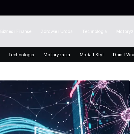
Biznes i Finanse
Zdrowie i Uroda
Technologia
Motoryz
Technologia
Motoryzacja
Moda I Styl
Dom I Wn