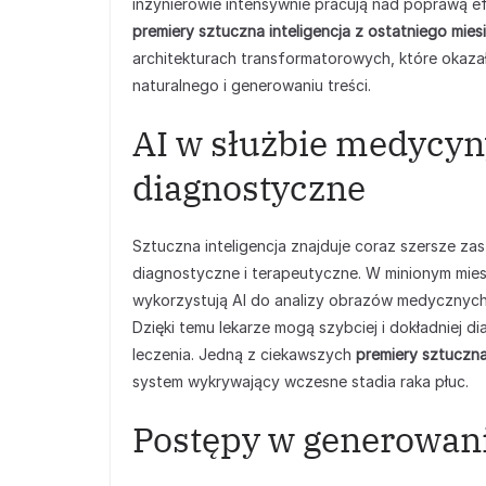
inżynierowie intensywnie pracują nad poprawą ef
premiery sztuczna inteligencja z ostatniego mies
architekturach transformatorowych, które okazał
naturalnego i generowaniu treści.
AI w służbie medycyn
diagnostyczne
Sztuczna inteligencja znajduje coraz szersze z
diagnostyczne i terapeutyczne. W minionym mies
wykorzystują AI do analizy obrazów medycznych,
Dzięki temu lekarze mogą szybciej i dokładniej d
leczenia. Jedną z ciekawszych
premiery sztuczna
system wykrywający wczesne stadia raka płuc.
Postępy w generowani