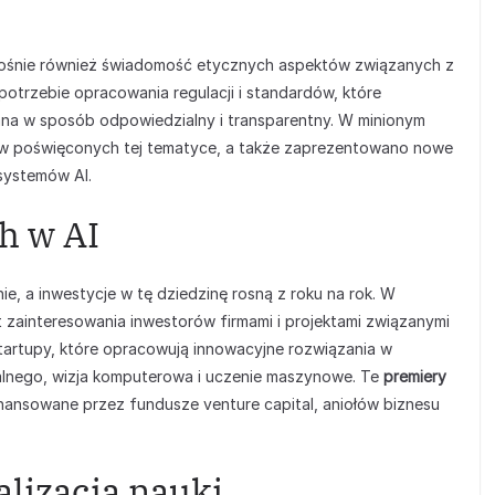
 rośnie również świadomość etycznych aspektów związanych z
 potrzebie opracowania regulacji i standardów, które
ana w sposób odpowiedzialny i transparentny. W minionym
atów poświęconych tej tematyce, a także zaprezentowano nowe
systemów AI.
h w AI
nie, a inwestycje w tę dziedzinę rosną z roku na rok. W
 zainteresowania inwestorów firmami i projektami związanymi
startupy, które opracowują innowacyjne rozwiązania w
ralnego, wizja komputerowa i uczenie maszynowe. Te
premiery
nansowane przez fundusze venture capital, aniołów biznesu
alizacja nauki