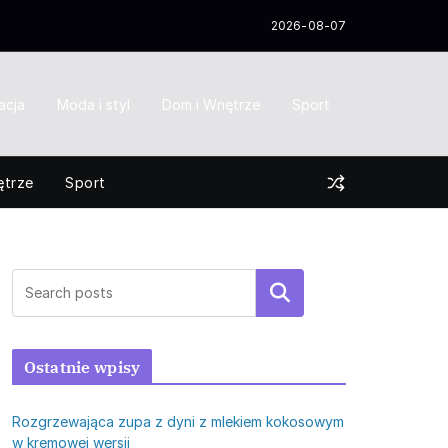
2026-08-07
acja
Moda i styl
Dom i Wnętrze
Sport
ętrze
Sport
Szukaj
Ostatnie wpisy
Rozgrzewająca zupa z dyni z mlekiem kokosowym
w kremowej wersji