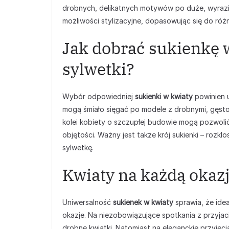
drobnych, delikatnych motywów po duże, wyraz
możliwości stylizacyjne, dopasowując się do różn
Jak dobrać sukienkę 
sylwetki?
Wybór odpowiedniej
sukienki w kwiaty
powinien u
mogą śmiało sięgać po modele z drobnymi, gęsto
kolei kobiety o szczupłej budowie mogą pozwolić
objętości. Ważny jest także krój sukienki – rozk
sylwetkę.
Kwiaty na każdą okazj
Uniwersalność
sukienek w kwiaty
sprawia, że idea
okazje. Na niezobowiązujące spotkania z przyjac
drobne kwiatki. Natomiast na eleganckie przyję