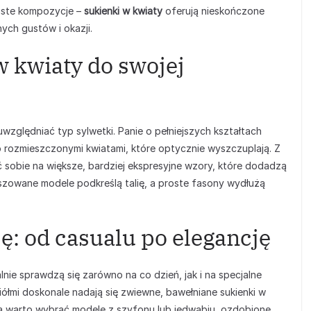
iste kompozycje –
sukienki w kwiaty
oferują nieskończone
ych gustów i okazji.
w kwiaty do swojej
względniać typ sylwetki. Panie o pełniejszych kształtach
 rozmieszczonymi kwiatami, które optycznie wyszczuplają. Z
 sobie na większe, bardziej ekspresyjne wzory, które dodadzą
loszowane modele podkreślą talię, a proste fasony wydłużą
ę: od casualu po elegancję
lnie sprawdzą się zarówno na co dzień, jak i na specjalne
iółmi doskonale nadają się zwiewne, bawełniane sukienki w
cia warto wybrać modele z szyfonu lub jedwabiu, ozdobione