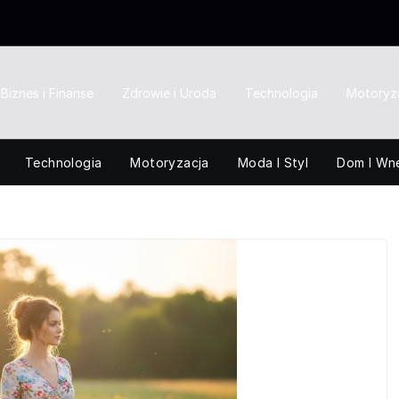
Biznes i Finanse
Zdrowie i Uroda
Technologia
Motoryz
Technologia
Motoryzacja
Moda I Styl
Dom I Wn