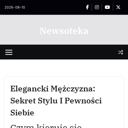
Przejdź
2026-08-10
do
treści
Newsoteka
Elegancki Mężczyzna:
Sekret Stylu I Pewności
Siebie
Czym kieruje się