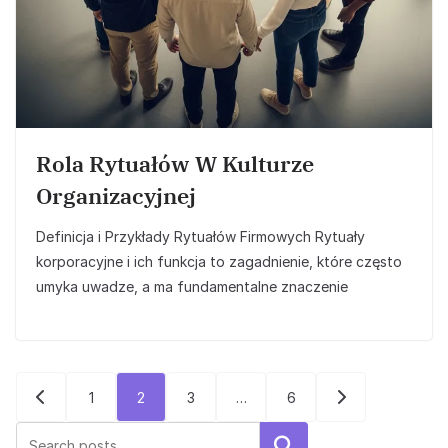
Rola Rytuałów W Kulturze
Organizacyjnej
Definicja i Przykłady Rytuałów Firmowych Rytuały
korporacyjne i ich funkcja to zagadnienie, które często
umyka uwadze, a ma fundamentalne znaczenie
Stronicowanie
1
2
3
…
6
wpisów
Szukaj