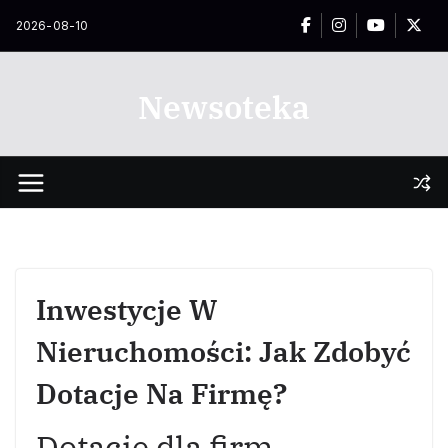
Przejdź
2026-08-10
do
treści
Newsoteka
Inwestycje W
Nieruchomości: Jak Zdobyć
Dotacje Na Firmę?
Dotacje dla firm